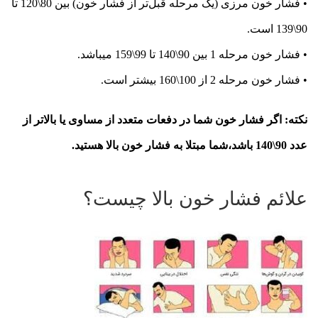
• فشار خون مرزی (یک مرحله قبل‌تر از فشار خون) بین 80\120 تا
90\139 است.
• فشار خون مرحله 1 بین 90\140 تا 99\159 میباشد.
• فشار خون مرحله 2 از 100\160 بیشتر است.
نکته:
اگر فشار خون شما در دفعات متعدد از مساوی یا بالاتر از
عدد 90\140 باشد،شما مبتلا به فشار خون بالا هستید.
علائم فشار خون بالا چیست؟