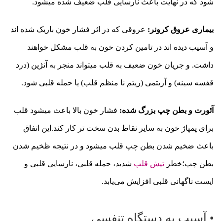
شود که در نهایت باعث نارسایی قلب ضعیف شده میشود.
بیماری عروق کرونر:
عروقی که در اثر فشار خون باریک شده اند
و آسیب دیده اند در تامین کردن خون به قلب مشکل خواهند
داشت. و جریان خون ضعیف به قلب میتواند منجر به آنژین (درد
قفسه سینه) و آریتمی (ریتم نا منظم قلب) یا حمله قلبی شود.
آئورت و بطن چپ بزرگ شده:
فشار خون بالا باعث میشود قلب
برای پمپاژ خون به سایر نقاط بدن سخت تر کار کند.این اتفاق
باعث ضخیم شدن بطن چپ قلب میشود و در نتیجه ظخیم شدن
بطن چپ؛خطر
تپش قلب
شدید، حمله قلبی، نارسایی قلبی و
ایست ناگهانی قلبی افزایش می‌یابد.
• آسیب به دستگاه تنفسی