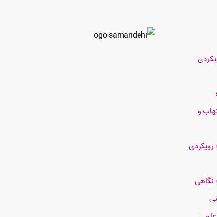
یکردی
هاب و
 رویکردی
 نگاهی
نی
علمی